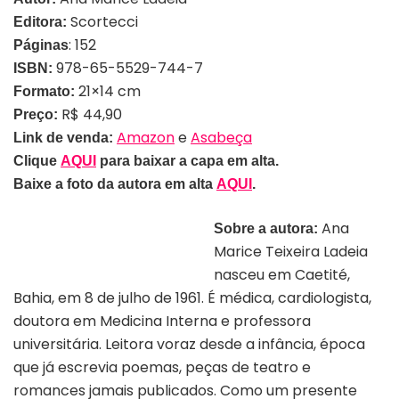
Scortecci
Editora:
: 152
Páginas
978-65-5529-744-7
ISBN:
21×14 cm
Formato:
R$ 44,90
Preço:
Amazon
e
Asabeça
Link de venda:
Clique
AQUI
para baixar a capa em alta.
Baixe a foto da autora em alta
AQUI
.
Ana
Sobre a autora:
Marice Teixeira Ladeia
Autora Ana Marice Ladeia | Divulgação
nasceu em Caetité,
Bahia, em 8 de julho de 1961. É médica, cardiologista,
doutora em Medicina Interna e professora
universitária. Leitora voraz desde a infância, época
que já escrevia poemas, peças de teatro e
romances jamais publicados. Como um presente