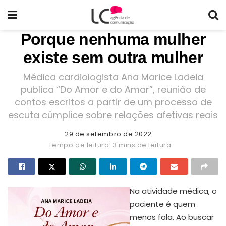
Porque nenhuma mulher
existe sem outra mulher
Médica cardiologista Ana Marice Ladeia
publica “Do Amor e do Amar”, reunião de
contos escritos a partir de um processo de
escuta cúmplice sobre relações afetivas reais
29 de setembro de 2022
Tempo de leitura: 3 mins de leitura
Na atividade médica, o
paciente é quem
menos fala. Ao buscar