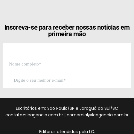
[the_ad id="21159"]
Inscreva-se para receber nossas notícias em
primeira mão
Escritórios em: São Paulo/SP e Jaraguá do Sul/SC
contato@lcagencia.com.br
|
comercial@lcagencia.com.br
Editoras atendidas pela LC: