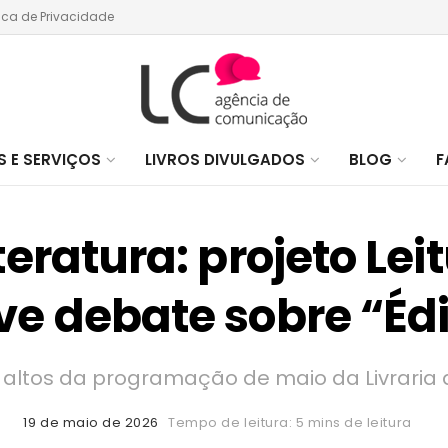
tica de Privacidade
 E SERVIÇOS
LIVROS DIVULGADOS
BLOG
F
iteratura: projeto Le
e debate sobre “Édi
altos da programação de maio da Livraria 
19 de maio de 2026
Tempo de leitura: 5 mins de leitura