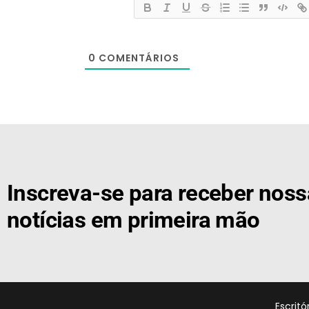
0
COMENTÁRIOS
[the_ad id="21159"]
Inscreva-se para receber nos
notícias em primeira mão
Escrit