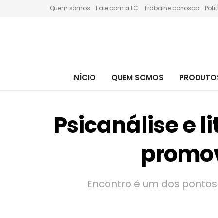
Quem somos
Fale com a LC
Trabalhe conosco
Polí
INÍCIO
QUEM SOMOS
PRODUTOS
Psicanálise e l
promov
Encontro é um dos pontos 