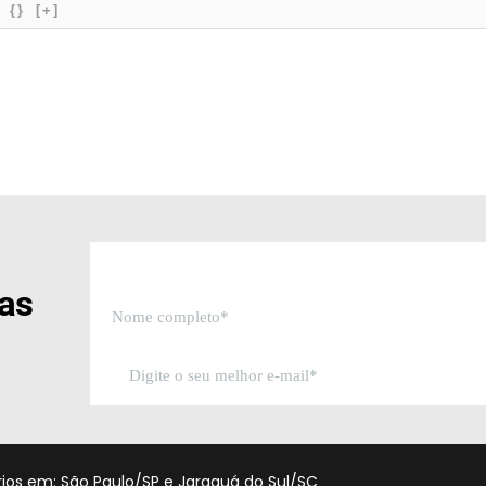
{}
[+]
sas
órios em: São Paulo/SP e Jaraguá do Sul/SC