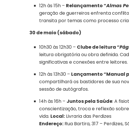
12h às 15h –
Relançamento “
Almas Pe
geração de guerreiros enfrenta conflit
transita por temas como processo criativ
30 de maio (sábado)
10h30 às 12h30 –
Clube de leitura “
Pág
leitura obrigatória ou obra definida. C
significativas e conexões entre leitores.
12h às 13h30 –
Lançamento “Manual pa
compartilhará os bastidores de sua no
sessão de autógrafos.
14h às 16h –
Juntos pela Saúde
: A fi
conscientização, troca e reflexão sobr
vida.
Local:
Livraria das Perdizes
Endereço:
Rua Bartira, 317 – Perdizes, 