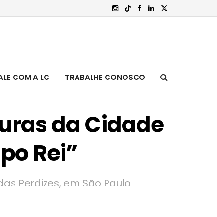
ALE COM A LC
TRABALHE CONOSCO
ituras da Cidade
po Rei”
das Perdizes, em São Paulo