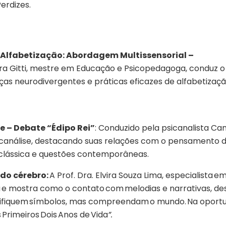
erdizes.
Alfabetização: Abordagem Multissensorial –
ara Gitti, mestre em Educação e Psicopedagoga, conduz 
ças neurodivergentes e práticas eficazes de alfabetizaçã
e – Debate “Édipo Rei”
: Conduzido pela psicanalista C
psicanálise, destacando suas relações com o pensamento
 clássica e questões contemporâneas.
 do cérebro:
A Prof. Dra. Elvira Souza Lima, especialista
a e mostra como o contato com melodias e narrativas, desd
difiquem símbolos, mas compreendam o mundo. Na oportu
s Primeiros Dois Anos de Vida
”.