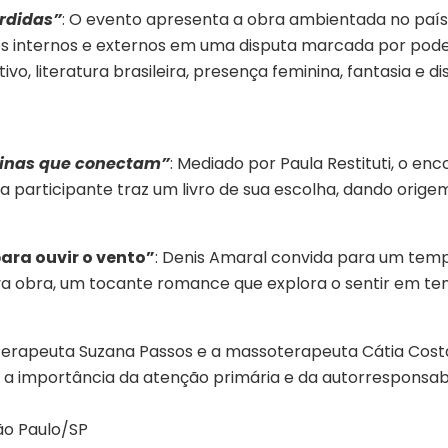
rdidas”
: O evento apresenta a obra ambientada no país 
os internos e externos em uma disputa marcada por poder
o, literatura brasileira, presença feminina, fantasia e di
inas que conectam”
: Mediado por Paula Restituti, o e
ada participante traz um livro de sua escolha, dando ori
ra ouvir o vento”
: Denis Amaral convida para um tempo
va obra, um tocante romance que explora o sentir em te
sioterapeuta Suzana Passos e a massoterapeuta Cátia C
e a importância da atenção primária e da autorresponsa
São Paulo/SP