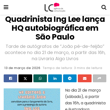
Quadrinista Ing Lee lança
HQ autobiográfica em
São Paulo
Tarde de autógrafos de “João pé-de-feijão”
acontece no dia 21 de março, a partir das 16h,
na Livraria Aigo Livros
13 de março de 2026
Tempo de leitura: 3 mins de leitura
No dia 21 de março
(sábado), a partir
das 16h, a quadrinista
e ilustradora