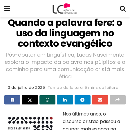
Quando a palavra fere: o
uso da linguagem no
contexto evangélico
Pós-doutor em Linguística, Lucas Nascimento
explora o impacto da palavra nos púlpitos e o
caminho para uma comunicação cristã mais
ética
3 de julho de 2025
Tempo de leitura: 5 mins de leitura
Nos últimos anos, o
discurso cristão passou a
ocupar mais espaço na