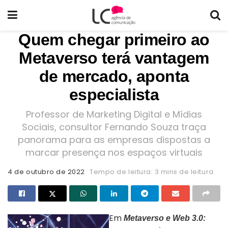
Quem chegar primeiro ao
Metaverso terá vantagem
de mercado, aponta
especialista
Professor de Marketing Digital e Mídias
Sociais, consultor Fernando Souza traça
panorama para as empresas dispostas a
marcar presença nos espaços virtuais
4 de outubro de 2022
Tempo de leitura: 3 mins de leitura
Em
Metaverso e Web 3.0: