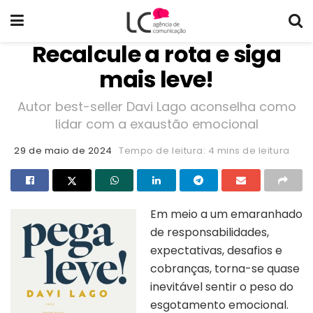
Recalcule a rota e siga
mais leve!
Autor best-seller Davi Lago aconselha como
lidar com a exaustão emocional
29 de maio de 2024
Tempo de leitura: 4 mins de leitura
Em meio a um emaranhado
de responsabilidades,
expectativas, desafios e
cobranças, torna-se quase
inevitável sentir o peso do
esgotamento emocional.