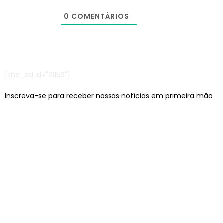
0
COMENTÁRIOS
[the_ad id="21159"]
Inscreva-se para receber nossas notícias em primeira mão
Escritórios em: São Paulo/SP e Jaraguá do Sul/SC
contato@lcagencia.com.br
|
comercial@lcagencia.com.br
Editoras atendidas pela LC: