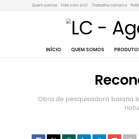
Quem somos
Fale com a LC
Trabalhe conosco
Polí
INÍCIO
QUEM SOMOS
PRODUTOS
Recone
Obra de pesquisadora baiana le
natu