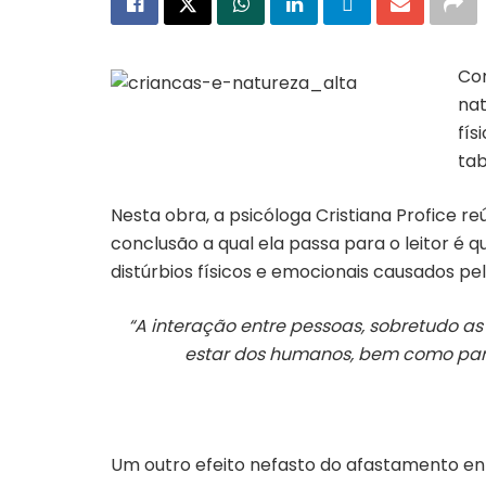
Com
nat
Capa do livro “Crianças e natureza, reconectar é
preciso”
fís
tab
Nesta obra, a psicóloga Cristiana Profice r
conclusão a qual ela passa para o leitor é 
distúrbios físicos e emocionais causados pe
“A interação entre pessoas, sobretudo a
estar dos humanos, bem como para
Um outro efeito nefasto do afastamento en