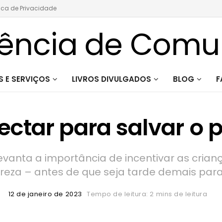
tica de Privacidade
 E SERVIÇOS
LIVROS DIVULGADOS
BLOG
F
ctar para salvar o 
vanta a importância de incentivar as cria
reza – antes de que seja tarde demais para
12 de janeiro de 2023
Tempo de leitura: 2 mins de leitura