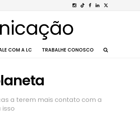
ALE COM A LC
TRABALHE CONOSCO
planeta
nças a terem mais contato com a
 isso