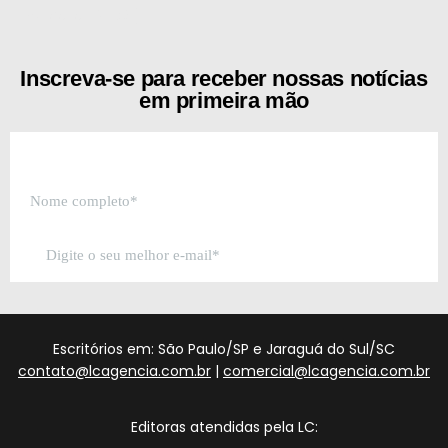
[the_ad id="21159"]
Inscreva-se para receber nossas notícias
em primeira mão
Escritórios em: São Paulo/SP e Jaraguá do Sul/SC
contato@lcagencia.com.br
|
comercial@lcagencia.com.br
Editoras atendidas pela LC: