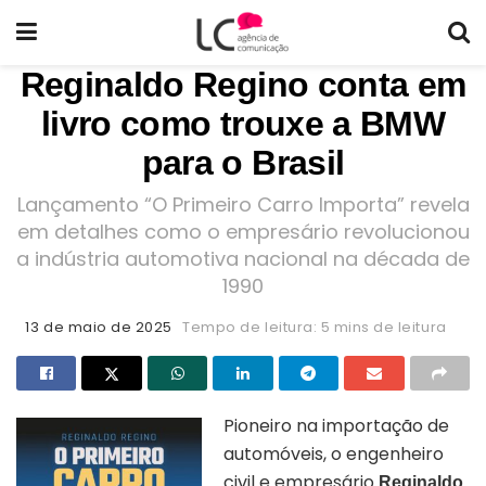
Reginaldo Regino conta em
livro como trouxe a BMW
para o Brasil
Lançamento “O Primeiro Carro Importa” revela
em detalhes como o empresário revolucionou
a indústria automotiva nacional na década de
1990
13 de maio de 2025
Tempo de leitura: 5 mins de leitura
Pioneiro na importação de
automóveis, o engenheiro
civil e empresário
Reginaldo