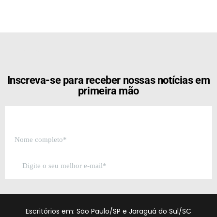
[the_ad id="21159"]
Inscreva-se para receber nossas notícias em
primeira mão
Escritórios em: São Paulo/SP e Jaraguá do Sul/SC