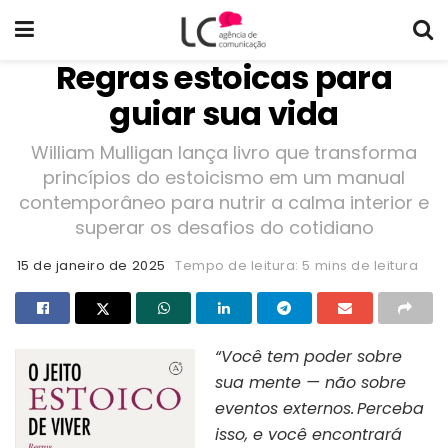
Regras estoicas para
guiar sua vida
William Mulligan lança livro que transforma
princípios do estoicismo em um manual
contemporâneo para nutrir a calma interior e
superar os desafios do cotidiano
15 de janeiro de 2025
Tempo de leitura: 5 mins de leitura
“Você tem poder sobre
sua mente — não sobre
eventos externos. Perceba
isso, e você encontrará