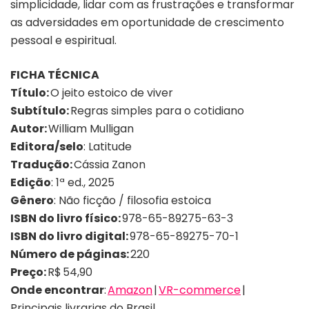
simplicidade, lidar com as frustrações e transformar
as adversidades em oportunidade de crescimento
pessoal e espiritual.
FICHA TÉCNICA
Título:
O jeito estoico de viver
Subtítulo:
Regras simples para o cotidiano
Autor:
William Mulligan
Editora/selo
: Latitude
Tradução:
Cássia Zanon
Edição
: 1ª ed., 2025
Gênero
: Não ficção / filosofia estoica
ISBN do livro físico:
978-65-89275-63-3
ISBN do livro digital:
978-65-89275-70-1
Número de páginas:
220
Preço:
R$ 54,90
Onde encontrar
:
Amazon
|
VR-commerce
|
Principais livrarias do Brasil