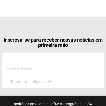
[the_ad id="21159"]
Inscreva-se para receber nossas notícias em
primeira mão
Escritórios em: São Paulo/SP e Jaraguá do Sul/SC