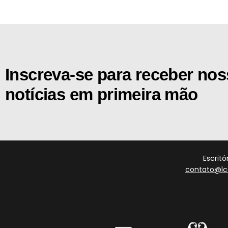
[the_ad id="21159"]
Inscreva-se para receber no
notícias em primeira mão
Escrit
contato@lc