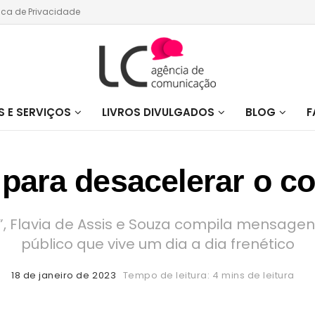
tica de Privacidade
 E SERVIÇOS
LIVROS DIVULGADOS
BLOG
F
para desacelerar o co
a”, Flavia de Assis e Souza compila mensag
público que vive um dia a dia frenético
18 de janeiro de 2023
Tempo de leitura: 4 mins de leitura