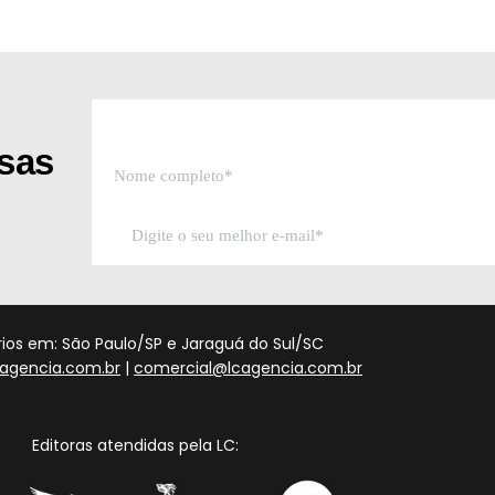
ssas
órios em: São Paulo/SP e Jaraguá do Sul/SC
agencia.com.br
|
comercial@lcagencia.com.br
Editoras atendidas pela LC: