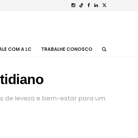
ALE COM A LC
TRABALHE CONOSCO
tidiano
ens de leveza e bem-estar para um