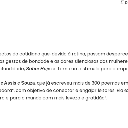
E p
ectos do cotidiano que, devido à rotina, passam desperce
nos gestos de bondade e as dores silenciosas das mulhe
rofundidade,
se torna um estímulo para compre
Sobre Hoje
, que já escreveu mais de 300 poemas em s
de Assis e Souza
ora”, com objetivo de conectar e engajar leitores. Ela e
ro e para o mundo com mais leveza e gratidão”.