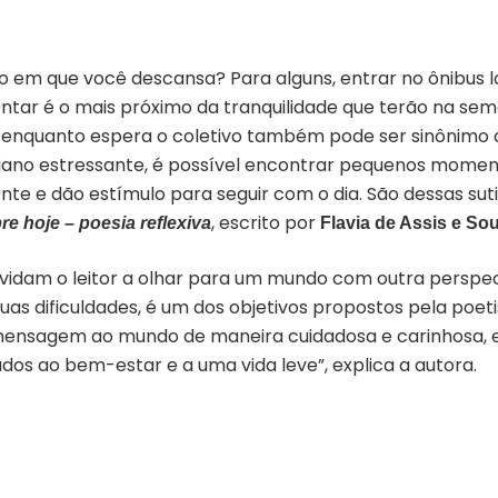
 em que você descansa? Para alguns, entrar no ônibus l
entar é o mais próximo da tranquilidade que terão na sem
l enquanto espera o coletivo também pode ser sinônimo d
ano estressante, é possível encontrar pequenos momento
te e dão estímulo para seguir com o dia. São dessas suti
, escrito por
re hoje – poesia reflexiva
Flavia de Assis e So
dam o leitor a olhar para um mundo com outra perspecti
as dificuldades, é um dos objetivos propostos pela poetis
mensagem ao mundo de maneira cuidadosa e carinhosa, 
dos ao bem-estar e a uma vida leve”, explica a autora.