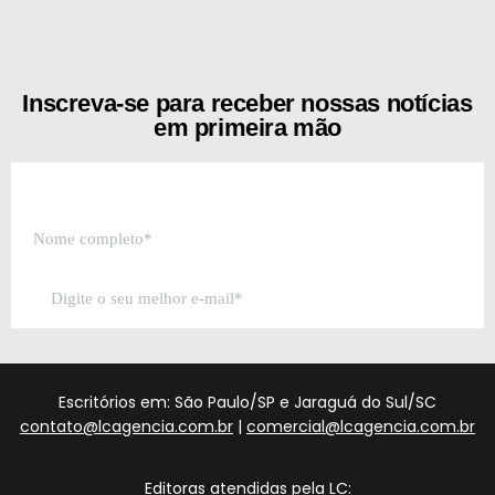
[the_ad id="21159"]
Inscreva-se para receber nossas notícias
em primeira mão
Escritórios em: São Paulo/SP e Jaraguá do Sul/SC
contato@lcagencia.com.br
|
comercial@lcagencia.com.br
Editoras atendidas pela LC: