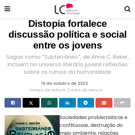
Distopia fortalece
discussão política e social
entre os jovens
Sagas como “Subterrâneo”, de Anne C. Beker,
incluem no universo literário juvenil reflexões
sobre os rumos da humanidade
14 de outubro de 2022
Tempo de leitura: 2 mins de leitura
Sociedades problemáticas e
conflituosas, destruição do
meio ambiente, relações