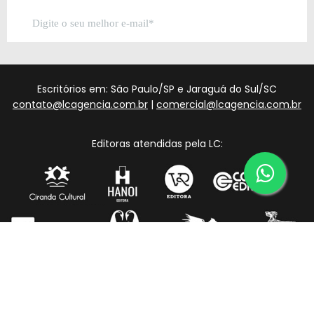
Escritórios em: São Paulo/SP e Jaraguá do Sul/SC
contato@lcagencia.com.br
|
comercial@lcagencia.com.br
Editoras atendidas pela LC: