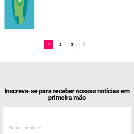
1
2
3
[the_ad id="21159"]
Inscreva-se para receber nossas notícias em
primeira mão