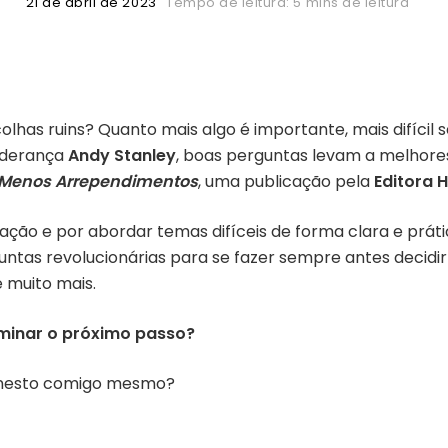
21 de abril de 2023
Tempo de leitura: 5 mins de leitura
lhas ruins? Quanto mais algo é importante, mais difícil 
liderança
Andy Stanley
, boas perguntas levam a melhores
 Menos Arrependimentos
, uma publicação pela
Editora 
ção e por abordar temas difíceis de forma clara e práti
ntas revolucionárias para se fazer sempre antes decidir
e muito mais.
rminar o próximo passo?
honesto comigo mesmo?