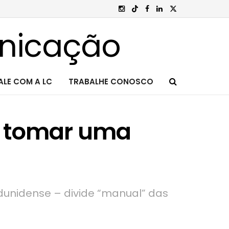
ALE COM A LC
TRABALHE CONOSCO
e tomar uma
tadunidense – divide “manual” das