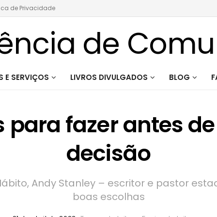
tica de Privacidade
 E SERVIÇOS
LIVROS DIVULGADOS
BLOG
F
s para fazer antes d
decisão
Hábito, Andy Stanley – escritor e pastor es
boas escolhas