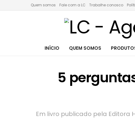
Quem somos
Fale com a LC
Trabalhe conosco
Polí
INÍCIO
QUEM SOMOS
PRODUTOS
5 pergunta
Em livro publicado pela Editora 