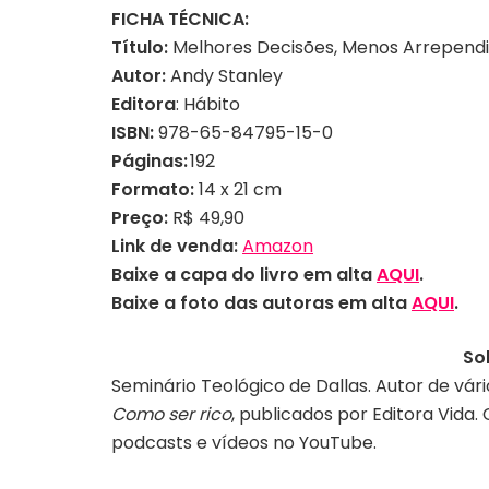
FICHA TÉCNICA:
Título:
Melhores Decisões, Menos Arrepend
Autor:
Andy Stanley
Editora
: Hábito
ISBN:
978-65-84795-15-0
Páginas:
192
Formato:
14 x 21 cm
Preço:
R$ 49,90
Link de venda:
Amazon
Baixe a capa do livro em alta
AQUI
.
Baixe a foto das autoras em alta
AQUI
.
So
Seminário Teológico de Dallas. Autor de vár
Como ser rico
, publicados por Editora Vid
podcasts e vídeos no YouTube.