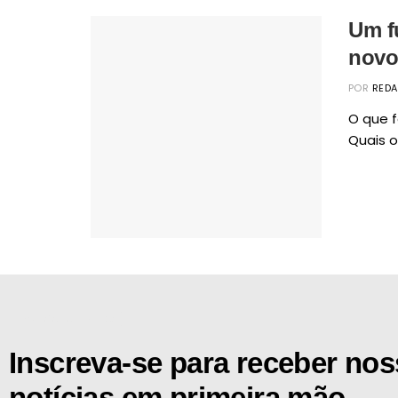
Um f
novo 
POR
RED
O que f
Quais os
[the_ad id="21159"]
Inscreva-se para receber no
notícias em primeira mão