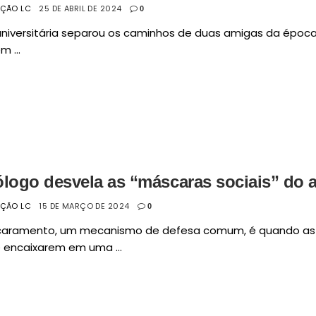
AÇÃO LC
25 DE ABRIL DE 2024
0
universitária separou os caminhos de duas amigas da época
 ...
ólogo desvela as “máscaras sociais” do 
AÇÃO LC
15 DE MARÇO DE 2024
0
aramento, um mecanismo de defesa comum, é quando as
 encaixarem em uma ...