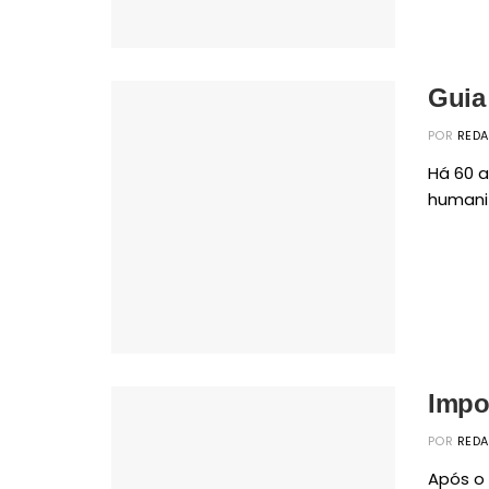
Guia
POR
RED
Há 60 a
humaniz
Impor
POR
RED
Após o 