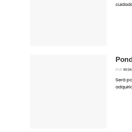
cuidado
Pond
POR
RED
Será p
adquiri