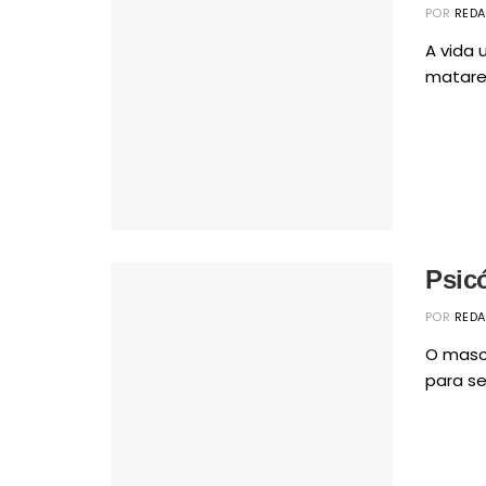
POR
RED
A vida 
matarem
Psic
POR
RED
O masc
para se