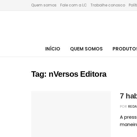
Quem somos
Fale com a LC
Trabalhe conosco
Polí
INÍCIO
QUEM SOMOS
PRODUTOS
Tag:
nVersos Editora
7 hab
POR
RED
A pres
maneira