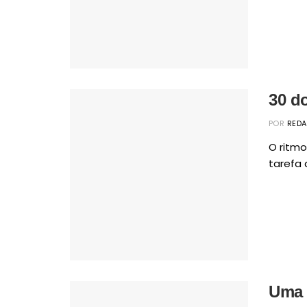
30 d
POR
RED
O ritm
tarefa 
Uma 