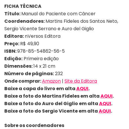
FICHA TÉCNICA
Título:
Manual do Paciente com Câncer
Coordenadores:
Martins Fideles dos Santos Neto,
Sergio Vicente Serrano e Auro del Giglio
Editora:
nVersos Editora
Preço:
R$ 49,90
ISBN:
978-85-54862-56-5
Edição:
Primeira edição
Dimensões:
14 x 21 cm
Número de páginas:
232
Onde comprar:
Amazon
|
Site da Editora
Baixe a capa do livro em alta
AQUI
.
Baixe a foto do
Martins Fideles
em alta
AQUI
.
Baixe a foto do
Auro del Giglio
em alta
AQUI
.
Baixe a foto do
Sergio Vicente
em alta
AQUI
.
Sobre os coordenadores