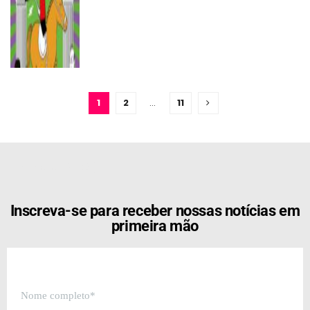
1
2
…
11
[the_ad id="21159"]
Inscreva-se para receber nossas notícias em
primeira mão