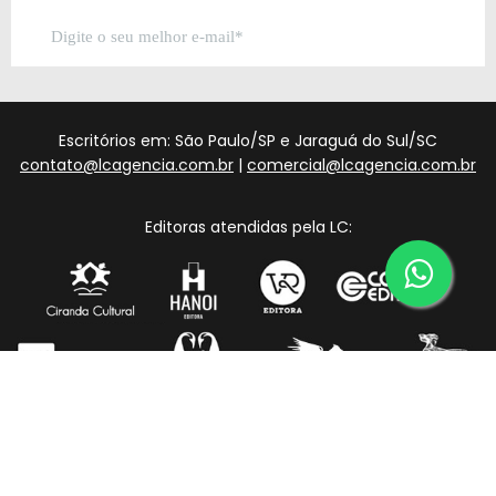
Escritórios em: São Paulo/SP e Jaraguá do Sul/SC
contato@lcagencia.com.br
|
comercial@lcagencia.com.br
Editoras atendidas pela LC: