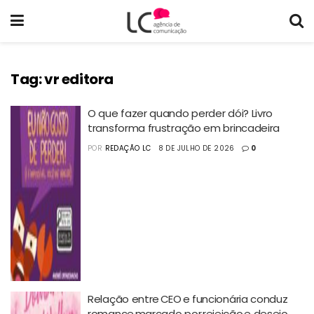
Tag:
vr editora
O que fazer quando perder dói? Livro
transforma frustração em brincadeira
POR
REDAÇÃO LC
8 DE JULHO DE 2026
0
Relação entre CEO e funcionária conduz
romance marcado por rejeição e desejo