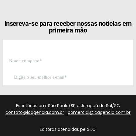
[the_ad id="21159"]
Inscreva-se para receber nossas notícias em
primeira mão
Escritórios em: São Paulo/SP e Jaraguá do Sul/SC
contato@lcagencia.com.br
|
comercial@lcagencia.com.br
Editoras atendidas pela LC: