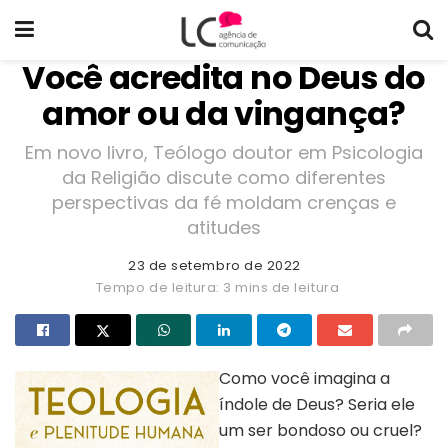
Você acredita no Deus do
amor ou da vingança?
Em novo livro, Teólogo doutor em Psicologia
da Religião discute como diferentes
perspectivas da fé moldam crenças e
atitudes
23 de setembro de 2022
Tempo de leitura: 3 mins de leitura
Como você imagina a
índole de Deus? Seria ele
um ser bondoso ou cruel?