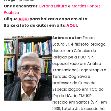
Onde encontrar
:
Livraria Leitura
e
Martins Fontes
Paulista
Clique
AQUI
para baixar a capa em alta.
Baixe a foto do autor em alta
AQUI
.
Sobre o autor:
Zenon
Lotufo Jr. é filósofo, teólogo,
doutor em Ciências da
Religião pela PUC-SP,
especializado em Análise
Transacional, Logoterapia e
Terapia Cognitiva e
professor do Curso de
Especialização em TCC do
IPq do HC, da FMUSP.
Nascido em Santos (SP), em
Autor Zenon Lotufo Jr | Divulgação
1939, Lotufo Jr. é casado há