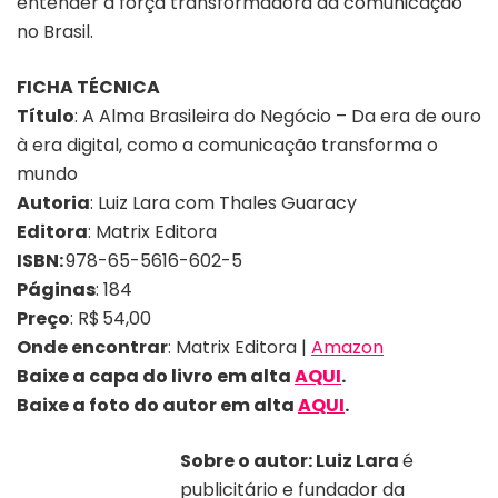
entender a força transformadora da comunicação
no Brasil.
FICHA TÉCNICA
Título
:
A Alma Brasileira do Negócio – Da era de ouro
à era digital, como a comunicação transforma o
mundo
Autoria
:
Luiz Lara com Thales Guaracy
Editora
: Matrix Editora
ISBN:
978-65-5616-602-5
Páginas
: 184
Preço
:
R$ 54,00
Onde encontrar
:
Matrix Editora |
Amazon
Baixe a capa do livro em alta
AQUI
.
Baixe a foto do autor em alta
AQUI
.
Sobre o autor:
Luiz Lara
é
publicitário e fundador da
Foto: Leonardo Rodrigues