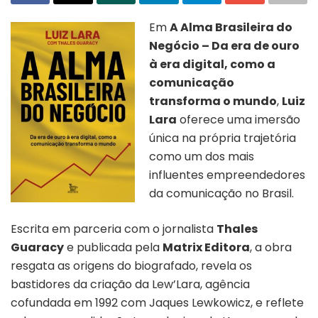
Em
A Alma Brasileira do
Negócio – Da era de ouro
à era digital, como a
comunicação
transforma o mundo
,
Luiz
Lara
oferece uma imersão
única na própria trajetória
como um dos mais
influentes empreendedores
da comunicação no Brasil.
Escrita em parceria com o jornalista
Thales
Guaracy
e publicada pela
Matrix Editora
, a obra
resgata as origens do biografado, revela os
bastidores da criação da Lew’Lara, agência
cofundada em 1992 com Jaques Lewkowicz, e reflete