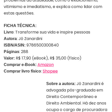
problemas da atualidade, como o exibicionismo,
vitimismo e imediatismo, e explica como lidar com
estas questões.
FICHA TÉCNICA:
: Transforme sua vida e inspire pessoas
Livro
: Jô Zanardini
Autora
9786500300840
ISBN/ASIN:
: 288
Páginas
R$ 17,90 (eBook), R$ 35,00 (físico)
Valor:
Amazon
Comprar e-Book:
:
Shopee
Comprar livro físico
Jô Zanardini é
Sobre a autora:
advogada pós-graduada em
Direito Contemporâneo e
Direito Ambiental. Há dez anos
ocupa o cargo de procuradora