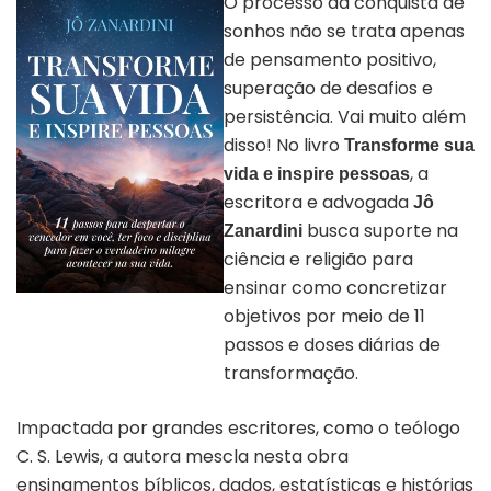
O processo da conquista de
sonhos não se trata apenas
de pensamento positivo,
superação de desafios e
persistência. Vai muito além
disso! No livro
Transforme sua
, a
vida e inspire pessoas
escritora e advogada
Jô
busca suporte na
Zanardini
ciência e religião para
ensinar como concretizar
Capa do livro “Transforme Sua
objetivos por meio de 11
Vida e Inspire Pessoas” |
Divulgação
passos e doses diárias de
transformação.
Impactada por grandes escritores, como o teólogo
C. S. Lewis, a autora mescla nesta obra
ensinamentos bíblicos, dados, estatísticas e histórias