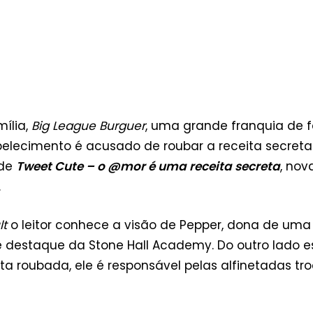
mília,
Big League Burguer
, uma grande franquia de f
abelecimento é acusado de roubar a receita secreta
 de
Tweet Cute – o @mor é uma receita secreta
, nov
.
lt
o leitor conhece a visão de Pepper, dona de uma
e destaque da Stone Hall Academy. Do outro lado est
ta roubada, ele é responsável pelas alfinetadas t