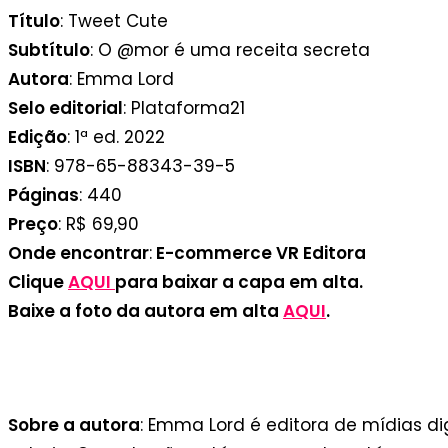
Título
: Tweet Cute
Subtítulo
: O @mor é uma receita secreta
Autora
: Emma Lord
Selo editorial
: Plataforma21
Edição
: 1ª ed. 2022
ISBN
: 978-65-88343-39-5
Páginas
: 440
Preço
: R$ 69,90
Onde encontrar
:
E-commerce VR Editora
Clique
AQUI
para baixar a capa em alta.
Baixe a foto da autora em alta
AQUI
.
Autor Emma Lord
Sobre a autora
: Emma Lord é editora de mídias dig