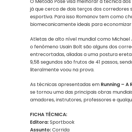
O Método Pose visa melhorar a técnica dos 
já que cerca de dois terços dos corredores
esportiva. Para isso Romanov tem como cha
biomecanicamente ideais para economizar e
Atletas de alto nível mundial como Michael
o fenômeno Usain Bolt são alguns dos corr
entrecortadas, aliadas a uma postura eret
9,58 segundos são frutos de 41 passos, send
literalmente voou na prova.
As técnicas apresentadas em
Running – A 
se tornou uma das principais obras mundiais 
amadores, instrutores, professores e qualqu
FICHA TÉCNICA:
Editora:
Sportbook
Assunto:
Corrida