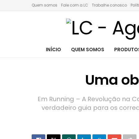
Quem somos
Fale com a LC
Trabalhe conosco
Polí
INÍCIO
QUEM SOMOS
PRODUTOS
Uma ob
Em Running – A Revolução na Co
verdadeiro guia para os corre