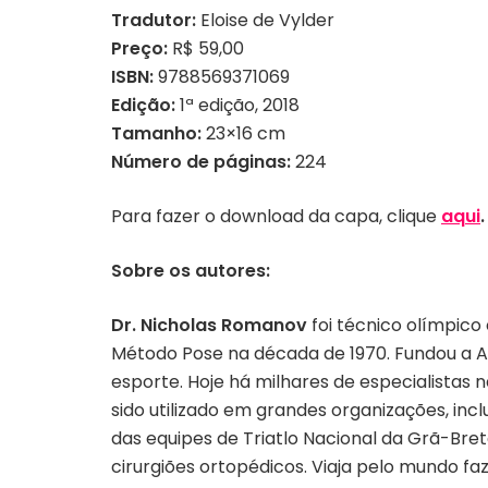
Tradutor:
Eloise de Vylder
Preço:
R$ 59,00
ISBN:
9788569371069
Edição:
1ª edição, 2018
Tamanho:
23×16 cm
Número
de páginas:
224
Para fazer o download da capa, clique
aqui
.
Sobre os autores:
Dr. Nicholas Romanov
foi técnico olímpico
Método Pose na década de 1970. Fundou a A
esporte. Hoje há milhares de especialistas
sido utilizado em grandes organizações, inc
das equipes de Triatlo Nacional da Grã-Bret
cirurgiões ortopédicos. Viaja pelo mundo fa