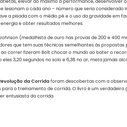
atletas, elevar ao máximo a performance, desenvolver o 
 se lesionam a cada ano – número que seria considerado i
ve a pisada com o médio pé e o uso da gravidade em fa
nergia e obter resultados melhores.
 Johnson (medalhista de ouro nas provas de 200 e 400 me
edores que tem suas técnicas semelhantes às propostas 
a ao correr fizeram Bolt chocar o mundo ao bater o reco
o eles 3,20 segundos no solo e 6,38 no ar, meta jamais al
Revolução da Corrida
foram descobertas com a observ
para o treinamento de corrida. O livro é um verdadeiro guia
er entusiasta da corrida.