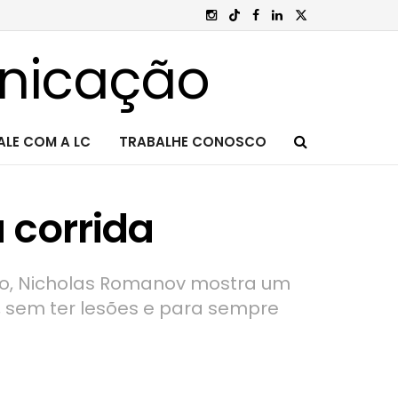
ALE COM A LC
TRABALHE CONOSCO
corrida
pro, Nicholas Romanov mostra um
, sem ter lesões e para sempre