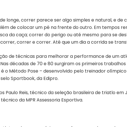
e longe, correr parece ser algo simples e natural, e de 
lém de colocar um pé na frente do outro. Em tempos re
sca da caça; correr do perigo ou até mesmo para se des
correr, correr e correr. Até que um dia a corrida se tr
ação de técnicas para melhorar a performance de um atlet
 Nas décadas de 70 e 80 surgiram os primeiros trabalho
s é o Método Pose – desenvolvido pelo treinador olímpic
o selo Sportbook, da Edipro.
Paulo Reis, técnico da seleção brasileira de triatlo em
r técnico da MPR Assessoria Esportiva.