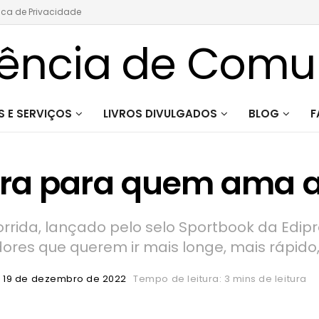
tica de Privacidade
 E SERVIÇOS
LIVROS DIVULGADOS
BLOG
F
ra para quem ama a 
rrida, lançado pelo selo Sportbook da Edi
dores que querem ir mais longe, mais rápido
19 de dezembro de 2022
Tempo de leitura: 3 mins de leitura