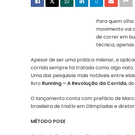
Para quem olha d
movimento vai a
Capa do livro “Running – a
revolução na corrida”
de correr em bu
técnica, apenas 
Apesar de ser uma prática milenar, a aplic
corrida sempre foi tratada como algo nato.
Uma das pesquisas mais notáveis entre ela
livro
Running – A Revolução da Corrida
, d
O lançamento conta com prefácio de Marcos 
brasileira de triatlo em Olimpíadas e direto
MÉTODO POSE