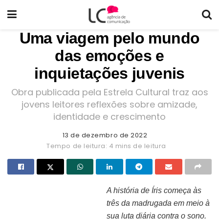
Uma viagem pelo mundo
das emoções e
inquietações juvenis
Obra publicada pela Estrela Cultural traz aos
jovens leitores reflexões sobre amizade,
identidade e crescimento
13 de dezembro de 2022
Tempo de leitura: 4 mins de leitura
A história de Íris começa às
três da madrugada em meio à
Capa do livro “A menina do dia”
sua luta diária contra o sono.