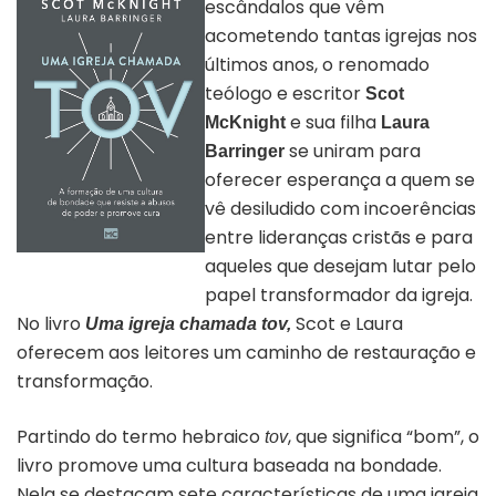
escândalos que vêm
acometendo tantas igrejas nos
últimos anos, o renomado
teólogo e escritor
Scot
e sua filha
McKnight
Laura
se uniram para
Barringer
oferecer esperança a quem se
vê desiludido com incoerências
entre lideranças cristãs e para
aqueles que desejam lutar pelo
Capa do livro “Uma igreja
chamada tov” | Divulgação
papel transformador da igreja.
No livro
Scot e Laura
Uma igreja chamada tov,
oferecem aos leitores um caminho de restauração e
transformação.
Partindo do termo hebraico
, que significa “bom”, o
tov
livro promove uma cultura baseada na bondade.
Nela se destacam sete características de uma igreja