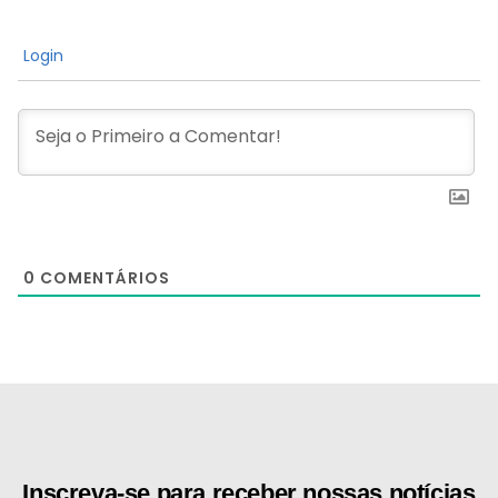
Login
0
COMENTÁRIOS
[the_ad id="21159"]
Inscreva-se para receber nossas notícias