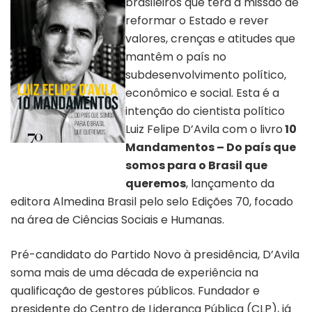
brasileiros que terá a missão de
reformar o Estado e rever
valores, crenças e atitudes que
mantêm o país no
subdesenvolvimento político,
econômico e social. Esta é a
intenção do cientista político
Luiz Felipe D’Avila com o livro
10
Mandamentos – Do país que
Capa do livro “10
mandamentos” | Editora
somos para o Brasil que
Almedina
queremos
, lançamento da
editora Almedina Brasil pelo selo Edições 70, focado
na área de Ciências Sociais e Humanas.
Pré-candidato do Partido Novo à presidência, D’Avila
soma mais de uma década de experiência na
qualificação de gestores públicos. Fundador e
presidente do Centro de Liderança Pública (CLP), já