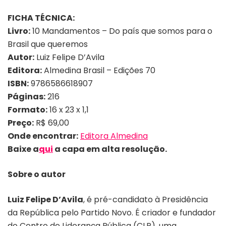
FICHA TÉCNICA:
Livro:
10 Mandamentos – Do país que somos para o
Brasil que queremos
Autor:
Luiz Felipe D’Avila
Editora:
Almedina Brasil – Edições 70
ISBN:
9786586618907
Páginas:
216
Formato:
16 x 23 x 1,1
Preço:
R$ 69,00
Onde encontrar:
Editora Almedina
Baixe a
qui
a capa em alta resolução.
Sobre o autor
Luiz Felipe D’Avila
, é pré-candidato à Presidência
da República pelo Partido Novo. É criador e fundador
do Centro de Liderança Pública (CLP), uma