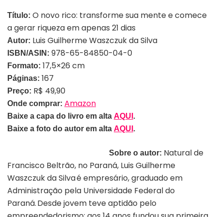
O novo rico: transforme sua mente e comece
Título:
a gerar riqueza em apenas 21 dias
Luis Guilherme Waszczuk da Silva
Autor:
978-65-84850-04-0
ISBN/ASIN:
17,5×26 cm
Formato:
167
Páginas:
R$ 49,90
Preço:
Amazon
Onde comprar:
Baixe a capa do livro em alta
AQUI
.
Baixe a foto do autor em alta
AQUI
.
Natural de
Sobre o autor:
Francisco Beltrão, no Paraná, Luis Guilherme
Waszczuk da Silva é empresário, graduado em
Administração pela Universidade Federal do
Paraná. Desde jovem teve aptidão pelo
empreendedorismo: aos 14 anos fundou sua primeira