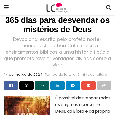
365 dias para desvendar os
mistérios de Deus
Devocional escrito pelo profeta norte-
americano Jonathan Cahn mescla
ensinamentos bíblicos a uma história fictícia
que promete revelar verdades divinas sobre a
vida
14 de março de 2024
Tempo de leitura: 5 mins de leitura
É possível desvendar todos
os enigmas acerca de
Deus, da Bíblia e da própria