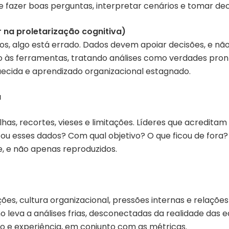
 de fazer boas perguntas, interpretar cenários e tomar de
ir na proletarização cognitiva)
os, algo está errado. Dados devem apoiar decisões, e não
 às ferramentas, tratando análises como verdades pronta
ecida e aprendizado organizacional estagnado.
a
has, recortes, vieses e limitações. Líderes que acredit
ou esses dados? Com qual objetivo? O que ficou de fora
, e não apenas reproduzidos.
s, cultura organizacional, pressões internas e relaçõe
o leva a análises frias, desconectadas da realidade das 
o e experiência, em conjunto com as métricas.