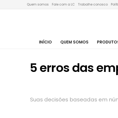
Quem somos
Fale com a LC
Trabalhe conosco
Polí
INÍCIO
QUEM SOMOS
PRODUTOS
5 erros das em
Suas decisões baseadas em númer