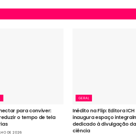
L
GERAL
ectar para conviver:
Inédito na Flip: Editora ICH
eduzir o tempo de tela
inaugura espaço integral
rias
dedicado à divulgação d
ciência
LHO DE 2026