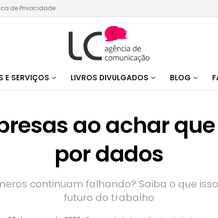
tica de Privacidade
 E SERVIÇOS
LIVROS DIVULGADOS
BLOG
F
presas ao achar que
por dados
os continuam falhando? Saiba o que isso r
futuro do trabalho