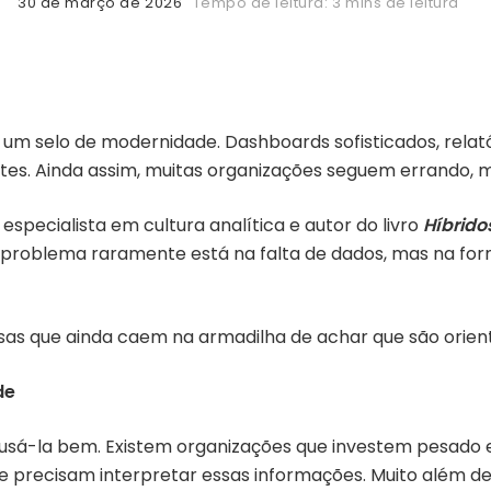
30 de março de 2026
Tempo de leitura: 3 mins de leitura
m selo de modernidade. Dashboards sofisticados, relatóri
ntes. Ainda assim, muitas organizações seguem errando,
, especialista em cultura analítica e autor do livro
Híbrido
 o problema raramente está na falta de dados, mas na for
esas que ainda caem na armadilha de achar que são orien
de
r usá-la bem. Existem organizações que investem pesado e
 precisam interpretar essas informações. Muito além d