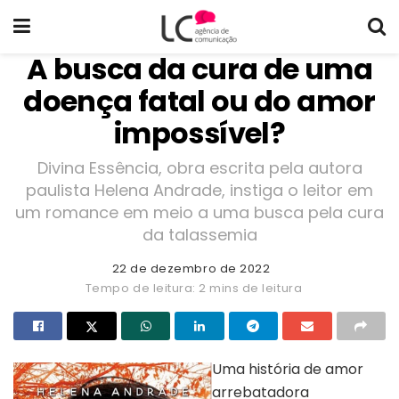
A busca da cura de uma
doença fatal ou do amor
impossível?
Divina Essência, obra escrita pela autora
paulista Helena Andrade, instiga o leitor em
um romance em meio a uma busca pela cura
da talassemia
22 de dezembro de 2022
Tempo de leitura: 2 mins de leitura
Uma história de amor
arrebatadora