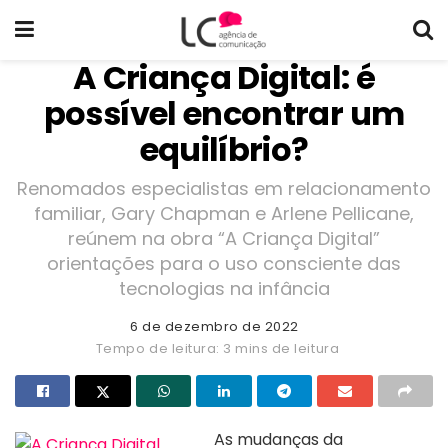
A Criança Digital: é
possível encontrar um
equilíbrio?
Renomados especialistas em relacionamento
familiar, Gary Chapman e Arlene Pellicane,
reúnem na obra “A Criança Digital”
orientações para o uso consciente das
tecnologias na infância
6 de dezembro de 2022
Tempo de leitura: 3 mins de leitura
As mudanças da