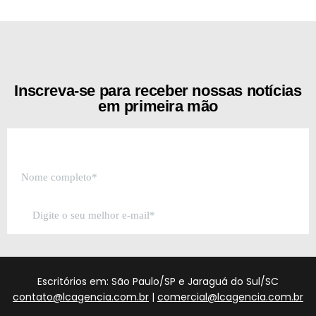
[the_ad id="21159"]
Inscreva-se para receber nossas notícias
em primeira mão
Escritórios em: São Paulo/SP e Jaraguá do Sul/SC
contato@lcagencia.com.br
|
comercial@lcagencia.com.br