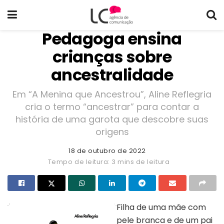
Pedagoga ensina
crianças sobre
ancestralidade
Em “A Menina que Ancestrou”, Aline Reflegria
cria o termo “ancestrar” para contar a
história de uma garota que descobre suas
origens
18 de outubro de 2022
Tempo de leitura: 3 mins de leitura
Filha de uma mãe com
pele branca e de um pai