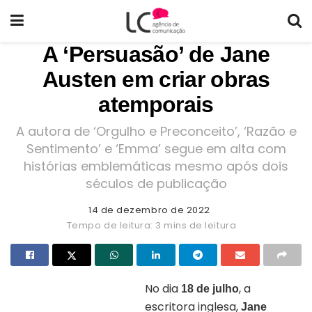
A ‘Persuasão’ de Jane
Austen em criar obras
atemporais
A autora de ‘Orgulho e Preconceito’, ‘Razão e
Sentimento’ e ‘Emma’ segue em alta com
histórias emblemáticas mesmo após dois
séculos de publicação
14 de dezembro de 2022
Tempo de leitura: 3 mins de leitura
No dia
, a
18 de julho
escritora inglesa,
Jane
Capa do livro “Persuasão”