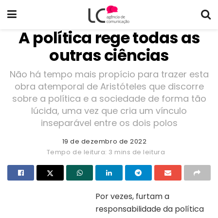
A política rege todas as
outras ciências
Não há tempo mais propício para trazer esta
obra atemporal de Aristóteles que discorre
sobre a política e a sociedade de forma tão
lúcida, uma vez que cria um vínculo
inseparável entre os dois polos
19 de dezembro de 2022
Tempo de leitura: 3 mins de leitura
Por vezes, furtam a
responsabilidade da política
Capa do livro “Política”