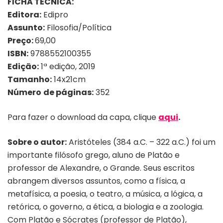
FICHA TÉCNICA:
Editora:
Edipro
Assunto:
Filosofia/Política
Preço:
69,00
ISBN:
9788552100355
Edição:
1ª edição, 2019
Tamanho:
14x21cm
Número
de páginas:
352
Para fazer o download da capa, clique
aqui
.
Sobre o autor:
Aristóteles (384 a.C. – 322 a.C.) foi um
importante filósofo grego, aluno de Platão e
professor de Alexandre, o Grande. Seus escritos
abrangem diversos assuntos, como a física, a
metafísica, a poesia, o teatro, a música, a lógica, a
retórica, o governo, a ética, a biologia e a zoologia.
Com Platão e Sócrates (professor de Platão),