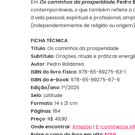
Em
Os caminhos da prosperidade
,
Pedro 
contemporâneas, o que também reflete a dive
à vida pessoal, espiritual e profissional, 
(independentemente de religião ou origem),
FICHA TÉCNICA
Título
: Os caminhos da prosperidade
Subtítulo
: Orações, rituais e práticas energ
Autor
: Pedro Baldansa
ISBN do livro físico
: 978-65-89275-83-1
ISBN do e-book
: 978-65-89275-87-9
Edição/ano
: 1ª/2025
Selo
: Latitude
Formato
: 14 x 21 cm
Páginas
: 184
Preço
: R$ 49,90
Onde encontrar
:
Amazon
|
E-commerce VR 
Baixe a capa do livro em alta
AQUI
.