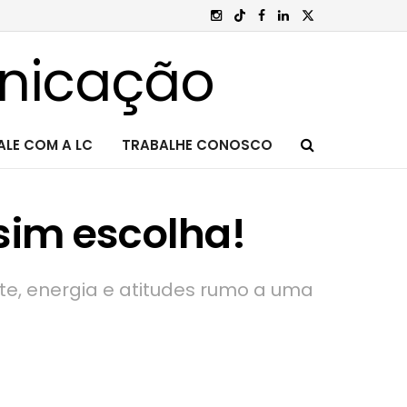
ALE COM A LC
TRABALHE CONOSCO
 sim escolha!
te, energia e atitudes rumo a uma