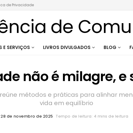
tica de Privacidade
 E SERVIÇOS
LIVROS DIVULGADOS
BLOG
F
de não é milagre, e
a reúne métodos e práticas para alinhar men
vida em equilíbrio
28 de novembro de 2025
Tempo de leitura: 4 mins de leitura