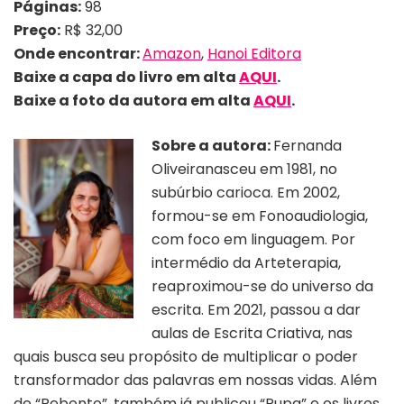
Páginas:
98
Preço:
R$ 32,00
Onde encontrar:
Amazon
,
Hanoi Editora
Baixe a capa do livro em alta
AQUI
.
Baixe a foto da autora em alta
AQUI
.
Sobre a autora:
Fernanda
Oliveiranasceu em 1981, no
subúrbio carioca. Em 2002,
formou-se em Fonoaudiologia,
com foco em linguagem. Por
intermédio da Arteterapia,
reaproximou-se do universo da
escrita. Em 2021, passou a dar
aulas de Escrita Criativa, nas
quais busca seu propósito de multiplicar o poder
transformador das palavras em nossas vidas. Além
de “Rebento”, também já publicou “Pupa” e os livros