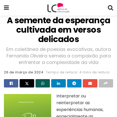
A semente da esperança
cultivada em versos
delicados
Em coletânea de poesias evocativas, autora
Fernanda Oliveira semeia a compaixão para
enfrentar a complexidade da vida
26 de março de 2024
Tempo de leitura: 4 mins de leitura
Interpretar ou
reinterpretar as
experiências humanas,
especialmente as