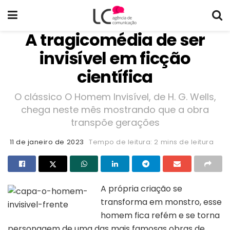
A tragicomédia de ser
invisível em ficção
científica
O clássico O Homem Invisível, de H. G. Wells,
chega neste mês mostrando que a obra
transpõe gerações
11 de janeiro de 2023
Tempo de leitura: 2 mins de leitura
A própria criação se
transforma em monstro, esse
homem fica refém e se torna
personagem de uma das mais famosas obras de