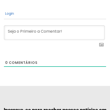
Login
0
COMENTÁRIOS
[the_ad id="21159"]