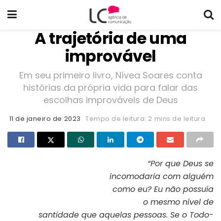
A trajetória de uma
improvável
Em seu primeiro livro, Nívea Soares conta
histórias da própria vida para falar das
escolhas improváveis de Deus
11 de janeiro de 2023
Tempo de leitura: 2 mins de leitura
“Por que Deus se
incomodaria com alguém
Capa do livro “Os improváveis de
Deus”
como eu? Eu não possuía
o mesmo nível de
santidade que aquelas pessoas. Se o Todo-