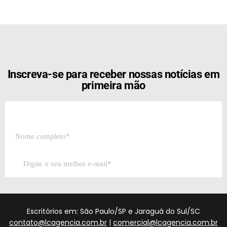
[the_ad id="21159"]
Inscreva-se para receber nossas notícias em
primeira mão
Escritórios em: São Paulo/SP e Jaraguá do Sul/SC
contato@lcagencia.com.br
|
comercial@lcagencia.com.br