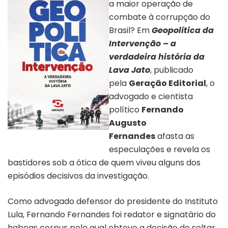
a maior operação de
combate à corrupção do
Brasil? Em
Geopolítica da
Intervenção – a
verdadeira história da
Lava Jato
, publicado
pela
Geração Editorial
, o
advogado e cientista
político
Fernando
Augusto
Fernandes
afasta as
Capa do livro “Geopolítica”
especulações e revela os
bastidores sob a ótica de quem viveu alguns dos
episódios decisivos da investigação.
Como advogado defensor do presidente do Instituto
Lula, Fernando Fernandes foi redator e signatário do
habeas corpus pelo qual obteve a decisão de soltar