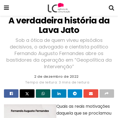
A verdadeira história da
Lava Jato
Sob a ótica de quem viveu episódios
decisivos, o advogado e cientista político
Fernando Augusto Fernandes abre os
bastidores da operação em “Geopolítica da
Intervenção”
2 de dezembro de 2022
Tempo de leitura: 3 mins de leitura
Quais as reais motivações
daquela que se proclamou