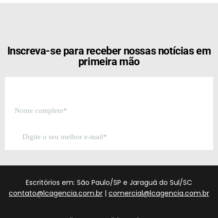
[the_ad id="21159"]
Inscreva-se para receber nossas notícias em
primeira mão
Escritórios em: São Paulo/SP e Jaraguá do Sul/SC
contato@lcagencia.com.br
|
comercial@lcagencia.com.br