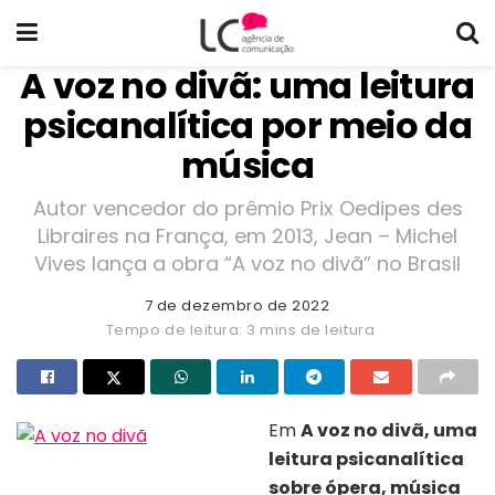
A voz no divã: uma leitura
psicanalítica por meio da
música
Autor vencedor do prêmio Prix Oedipes des
Libraires na França, em 2013, Jean – Michel
Vives lança a obra “A voz no divã” no Brasil
7 de dezembro de 2022
Tempo de leitura: 3 mins de leitura
Em
A voz no divã, uma
leitura psicanalítica
Capa do livro “A voz no divã”
sobre ópera, música