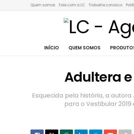
Quem somos
Fale com a LC
Trabalhe conosco
Polí
INÍCIO
QUEM SOMOS
PRODUTOS
Adultera e
Esquecida pela história, a autora
para o Vestibular 2019 