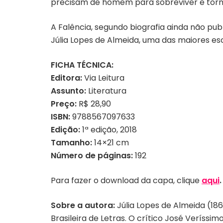
precisam de homem para sobreviver e torn
A Falência, segundo biografia ainda não pub
Júlia Lopes de Almeida, uma das maiores escr
FICHA TÉCNICA:
Editora:
Via Leitura
Assunto:
Literatura
Preço:
R$ 28,90
ISBN:
9788567097633
Edição:
1ª edição, 2018
Tamanho:
14×21 cm
Número
de páginas:
192
Para fazer o download da capa, clique
aqui
.
Sobre a autora:
Júlia Lopes de Almeida (18
Brasileira de Letras. O crítico José Veríssi