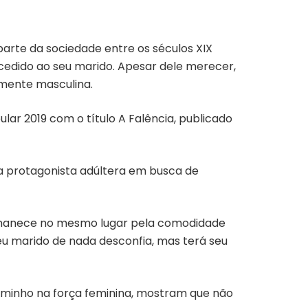
 parte da sociedade entre os séculos XIX
i cedido ao seu marido. Apesar dele merecer,
amente masculina.
ibular 2019 com o título A Falência, publicado
 protagonista adúltera em busca de
rmanece no mesmo lugar pela comodidade
eu marido de nada desconfia, mas terá seu
 caminho na força feminina, mostram que não