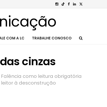
ALE COM A LC
TRABALHE CONOSCO
 das cinzas
 Falência como leitura obrigatória
o leitor à desconstrução