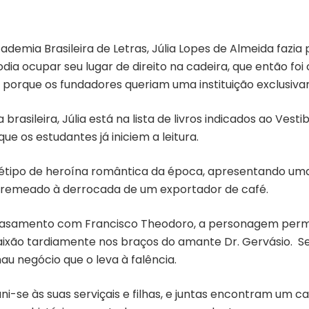
ademia Brasileira de Letras, Júlia Lopes de Almeida fazia
dia ocupar seu lugar de direito na cadeira, que então fo
 porque os fundadores queriam uma instituição exclusiv
a brasileira, Júlia está na lista de livros indicados ao Vest
e os estudantes já iniciem a leitura.
étipo de heroína romântica da época, apresentando uma
entremeado à derrocada de um exportador de café.
o casamento com Francisco Theodoro, a personagem pe
aixão tardiamente nos braços do amante Dr. Gervásio. S
au negócio que o leva à falência.
ni-se às suas serviçais e filhas, e juntas encontram um