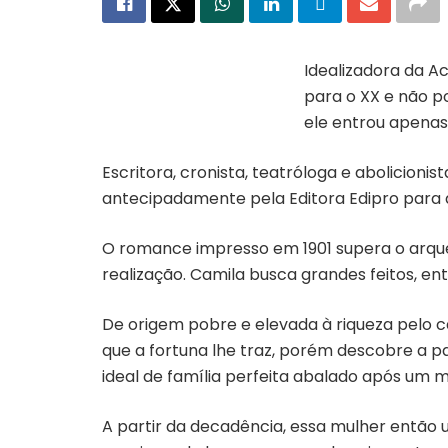
Idealizadora da Ac
para o XX e não po
Capa do livro “A falência”
ele entrou apenas
Escritora, cronista, teatróloga e abolicionist
antecipadamente pela Editora Edipro para qu
O romance impresso em 1901 supera o arqu
realização. Camila busca grandes feitos, 
De origem pobre e elevada à riqueza pel
que a fortuna lhe traz, porém descobre a p
ideal de família perfeita abalado após um m
A partir da decadência, essa mulher então u