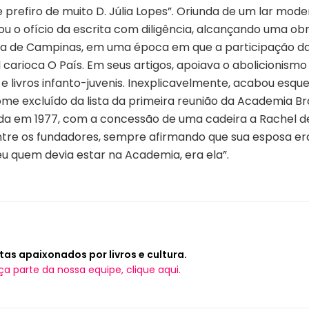
 prefiro de muito D. Júlia Lopes”. Oriunda de um lar mode
u o ofício da escrita com diligência, alcançando uma obra
a de Campinas, em uma época em que a participação da m
carioca O País. Em seus artigos, apoiava o abolicionismo 
e livros infanto-juvenis. Inexplicavelmente, acabou esqu
 excluído da lista da primeira reunião da Academia Bras
a em 1977, com a concessão de uma cadeira a Rachel de Q
tre os fundadores, sempre afirmando que sua esposa e
 eu quem devia estar na Academia, era ela”.
tas apaixonados por livros e cultura.
ça parte da nossa equipe, clique aqui.