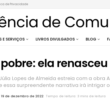
tica de Privacidade
 E SERVIÇOS
LIVROS DIVULGADOS
BLOG
F
 pobre: ela renasceu
 Júlia Lopes de Almeida estreia com a obra A
e essa surpreendente narrativa irá intrigar 
19 de dezembro de 2022
Tempo de leitura: 3 mins de leitura