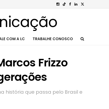
ALE COM A LC
TRABALHE CONOSCO
Marcos Frizzo
 gerações
 história que passa pelo Brasil e