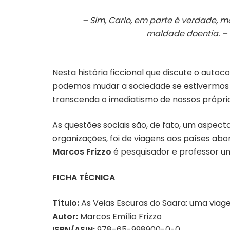
– Sim, Carlo, em parte é verdade, m
maldade doentia. – 
Nesta história ficcional que discute o autoc
podemos mudar a sociedade se estivermos 
transcenda o imediatismo de nossos próprios
As questões sociais são, de fato, um aspec
organizações, foi de viagens aos países abo
Marcos Frizzo
é pesquisador e professor u
FICHA TÉCNICA
Título:
As Veias Escuras do Saara: uma viage
Autor:
Marcos Emílio Frizzo
ISBN/ASIN:
978-65-998900-0-0