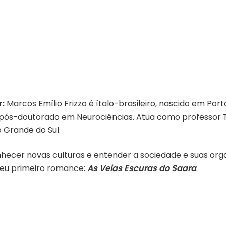
r:
Marcos Emílio Frizzo é
ítalo-brasileiro, nascido em Port
ós-doutorado em Neurociências. Atua como professor T
o Grande do Sul.
hecer novas culturas e entender a sociedade e suas organ
seu primeiro romance:
As Veias Escuras do Saara
.