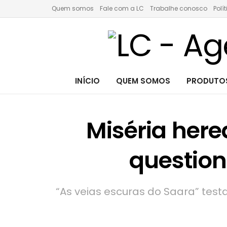
Quem somos
Fale com a LC
Trabalhe conosco
Polí
INÍCIO
QUEM SOMOS
PRODUTOS
Miséria here
question
“As veias escuras do Saara” test