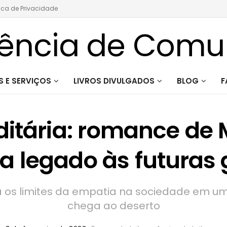
tica de Privacidade
 E SERVIÇOS
LIVROS DIVULGADOS
BLOG
F
ditária: romance de 
a legado às futuras
a os limites da empatia na sociedade em uma
chega ao deserto