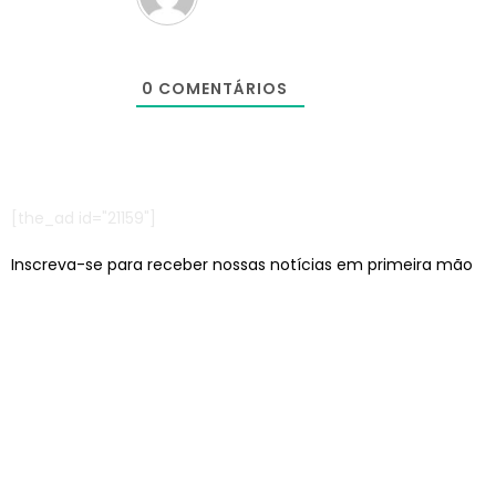
0
COMENTÁRIOS
[the_ad id="21159"]
Inscreva-se para receber nossas notícias em primeira mão
Escritórios em: São Paulo/SP e Jaraguá do Sul/SC
contato@lcagencia.com.br
|
comercial@lcagencia.com.br
Editoras atendidas pela LC: