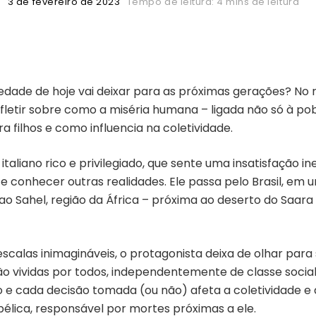
3 de fevereiro de 2023
Tempo de leitura: 4 mins de leitura
iedade de hoje vai deixar para as próximas gerações? N
fletir sobre como a miséria humana – ligada não só à pob
a filhos e como influencia na coletividade.
 italiano rico e privilegiado, que sente uma insatisfação 
e conhecer outras realidades. Ele passa pelo Brasil, e
a ao Sahel, região da África – próxima ao deserto do Saa
calas inimagináveis, o protagonista deixa de olhar para 
são vividas por todos, independentemente de classe social
e cada decisão tomada (ou não) afeta a coletividade e al
élica, responsável por mortes próximas a ele.