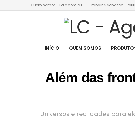
Quem somos
Fale com a LC
Trabalhe conosco
Polí
INÍCIO
QUEM SOMOS
PRODUTOS
Além das fron
Universos e realidades paralel