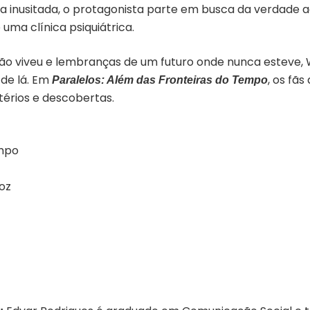
a inusitada, o protagonista parte em busca da verdade a
uma clínica psiquiátrica.
o viveu e lembranças de um futuro onde nunca esteve, 
 de lá. Em
, os fãs
P
aralelos: Além das Fronteiras do Tempo
érios e descobertas.
empo
oz