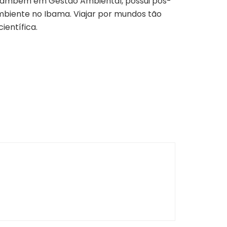
também em Gestão Ambiental, possui pós-
mbiente no Ibama. Viajar por mundos tão
ientífica.