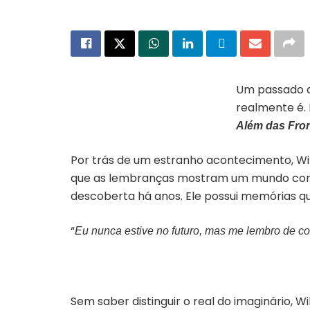
Um passado q
realmente é. 
Capa do livro “Paralelos – além das
fronteiras do tempo”
Além das Fro
Por trás de um estranho acontecimento, Wi
que as lembranças mostram um mundo comp
descoberta há anos. Ele possui memórias que
“
Eu nunca estive no futuro, mas me lembro de 
Sem saber distinguir o real do imaginário, W