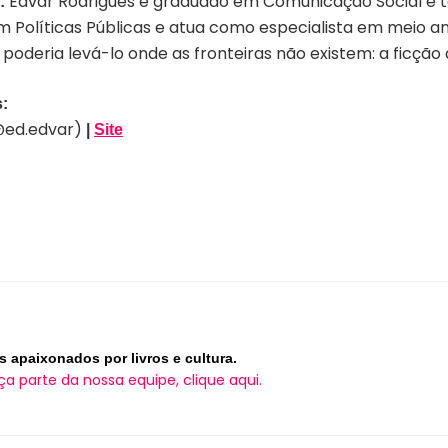
Edvar Rodrigues é graduado em Comunicação Social e 
:
 Políticas Públicas e atua como especialista em meio a
 poderia levá-lo onde as fronteiras não existem: a ficção c
:
@ed.edvar)
|
Site
s apaixonados por livros e cultura.
ça parte da nossa equipe, clique aqui.