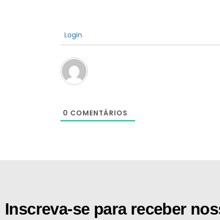
Login
0
COMENTÁRIOS
[the_ad id="21159"]
Inscreva-se para receber no