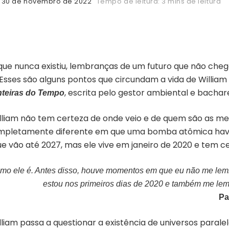
30 de novembro de 2022
Tempo de leitura: 3 mins de leitura
ue nunca existiu, lembranças de um futuro que não cheg
Esses são alguns pontos que circundam a vida de William
, escrita pelo gestor ambiental e bacha
nteiras do Tempo
lliam não tem certeza de onde veio e de quem são as m
letamente diferente em que uma bomba atômica havia d
 vão até 2027, mas ele vive em janeiro de 2020 e tem ce
como ele é. Antes disso, houve momentos em que eu não me le
estou nos primeiros dias de 2020 e também me le
Pa
illiam passa a questionar a existência de universos paral