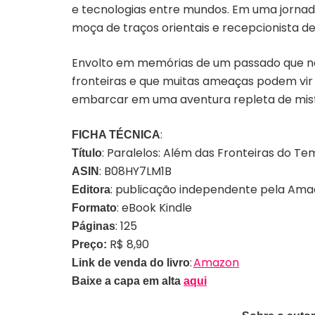
e tecnologias entre mundos. Em uma jornad
moça de traços orientais e recepcionista de 
Envolto em memórias de um passado que nã
fronteiras e que muitas ameaças podem vir
embarcar em uma aventura repleta de mist
:
FICHA TÉCNICA
: Paralelos: Além das Fronteiras do T
Título
: B08HY7LM1B
ASIN
: publicação independente pela Ama
Editora
: eBook Kindle
Formato
: 125
Páginas
R$ 8,90
Preço:
:
Amazon
Link de venda do livro
Baixe a capa em alta
aqui