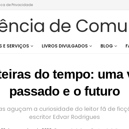
tica de Privacidade
 E SERVIÇOS
LIVROS DIVULGADOS
BLOG
F
teiras do tempo: uma 
passado e o futuro
as aguçam a curiosidade do leitor fã de fic
escritor Edvar Rodrigues