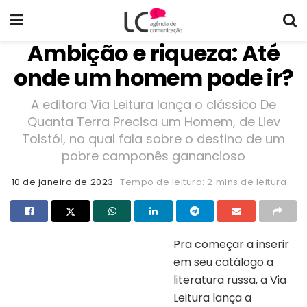
Ambição e riqueza: Até
onde um homem pode ir?
A editora Via Leitura lança o clássico De
Quanta Terra Precisa um Homem, de Liev
Tolstói, no qual fala sobre o destino de um
pobre camponês ganancioso
10 de janeiro de 2023
Tempo de leitura: 2 mins de leitura
Pra começar a inserir
em seu catálogo a
Capa do livro “De quanta terra precisa de
um homem”
literatura russa, a Via
Leitura lança a