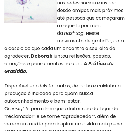
nas redes sociais e inspira
desde amigos mais próximos
até pessoas que começaram
a segui-la por meio
Capa do livro “A Prática da
Gratidão” | Divulgação
da
hashtag
. Neste
movimento de gratidão, com
o desejo de que cada um encontre o seu jeito de
agradecer,
Deborah
juntou reflexões, poesias,
emoções e pensamentos na obra
A Prática da
Gratidão.
Disponível em dois formatos, de bolso e caixinha, a
produção é indicada para quem busca
autoconhecimento e bem-estar.
Os
insights
permitem que o leitor saia do lugar de
“reclamador” e se torne “agradecedor”, além de
serem um auxílio para inspirar uma vida mais plena.