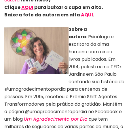
Clique
AQUI
para baixar a capa em alta.
Baixe a foto da autora em alta
AQU
I
.
Sobre a
autora:
Psicóloga e
escritora da alma
humana com cinco
livros publicados. Em
2014, palestrou no TEDx
Jardins em São Paulo
Autora Deborah Dubner | Divulgação
contando sua história do
#umagradecimentopordia para centenas de
pessoas. Em 2015, recebeu o Prêmio Shift Agentes
Transformadores pela prática da gratidão. Mantém
a página @umagradecimentopordia no Facebook e
um blog
Um Agradecimento por Dia
que tem
milhares de seguidores de várias partes do mundo, o