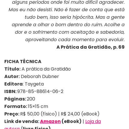
alguns períodos onde foi muito difícil agradecer.
Mas eu não desisti. Não é fazer de conta que está
tudo bem, isso seria hipócrita. Mas a gente
aprende a olhar o bom dentro do ruim. Acolhe a
dor e o sofrimento com aceitação e sabedoria,
aproveitando cada momento para evoluir.
A Prática da Gratidão, p. 69
FICHA TÉCNICA
Título:
A prática da Gratidão
Autor:
Deborah Dubner
Editora
: Taygeta
ISBN:
978-85-88614-06-2
Páginas:
200
Formato:
15×15 cm
Preço:
R$ 50,00 (físico) | R$ 24,00 (eBook)
Link de venda:
Amazon
(eBook)
|
Loja da
autora
(
livro físico)