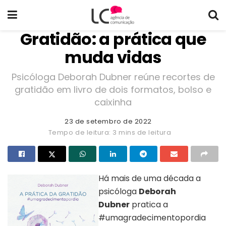
Gratidão: a prática que
muda vidas
Psicóloga Deborah Dubner reúne recortes de
gratidão em livro de dois formatos, bolso e
caixinha
23 de setembro de 2022
Tempo de leitura: 3 mins de leitura
Há mais de uma década a
psicóloga
Deborah
Dubner
pratica a
#umagradecimentopordia