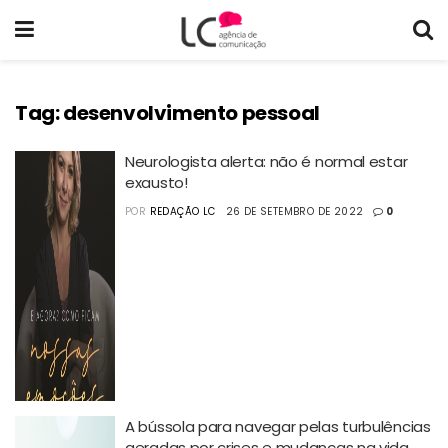
Tag:
desenvolvimento pessoal
Neurologista alerta: não é normal estar
exausto!
POR
REDAÇÃO LC
26 DE SETEMBRO DE 2022
0
A bússola para navegar pelas turbulências
geradas por crises e mudanças na vida