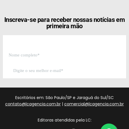
[the_ad id="21159"]
Inscreva-se para receber nossas notícias em
primeira mão
Escritórios em: São Paulo/SP e Jaraguá do Sul/SC
contato@lcagencia.com.br
|
comercial@lcagencia.com.br
Editoras atendidas pela LC: