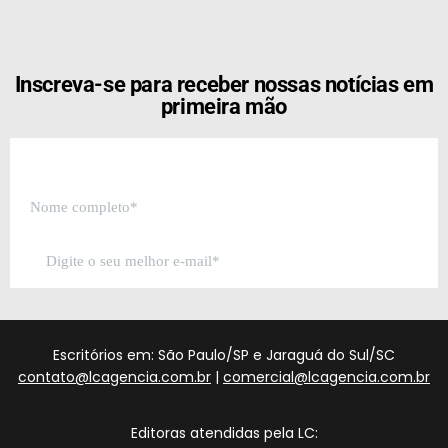
[the_ad id="21159"]
Inscreva-se para receber nossas notícias em
primeira mão
Escritórios em: São Paulo/SP e Jaraguá do Sul/SC
contato@lcagencia.com.br
|
comercial@lcagencia.com.br
Editoras atendidas pela LC: