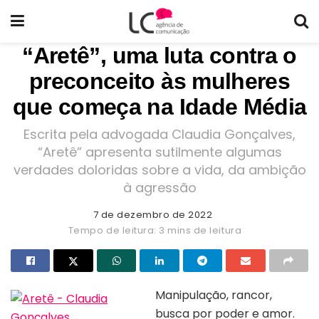
“Aretê”, uma luta contra o
preconceito às mulheres
que começa na Idade Média
Escrita pela advogada Claudia Gonçalves,
“Aretê” apresenta sutilmente algumas
verdades doloridas sobre a vida, da ambição
à agressão
7 de dezembro de 2022
Tempo de leitura: 3 mins de leitura
Manipulação, rancor,
busca por poder e amor.