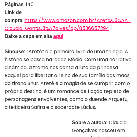
: 140
Páginas
Link de
:
https://www.amazon.com.br/Aret%C3%AA-
compra
Claudia-Gon%C3%A7alves/dp/8536657294
Baixe a capa em alta
aqui
“Aretê” é o primeiro livro de uma trilogia. A
Sinopse:
história se passa na Idade Média. Com uma narrativa
dinâmica, a trama nos conta a luta da princesa
Raquel para libertar o reino de sua família das mãos
do tirano Shur. Aretê é a magia de se cumprir com o
próprio destino, é um romance de ficção repleto de
personagens envolventes, como o duende Arquetu,
a feiticeira Safira e o sacerdote Lúcius.
Claudia
Sobre a autora:
Gonçalves nasceu em